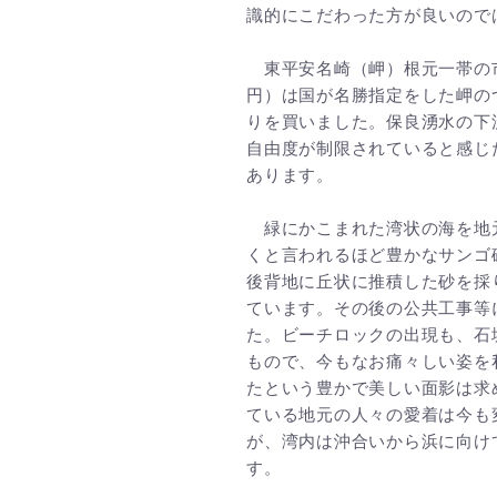
識的にこだわった方が良いので
東平安名崎（岬）根元一帯の市有
円）は国が名勝指定をした岬の
りを買いました。保良湧水の下
自由度が制限されていると感じ
あります。
緑にかこまれた湾状の海を地
くと言われるほど豊かなサンゴ
後背地に丘状に推積した砂を採
ています。その後の公共工事等
た。ビーチロックの出現も、石
もので、今もなお痛々しい姿を
たという豊かで美しい面影は求
ている地元の人々の愛着は今も
が、湾内は沖合いから浜に向け
す。