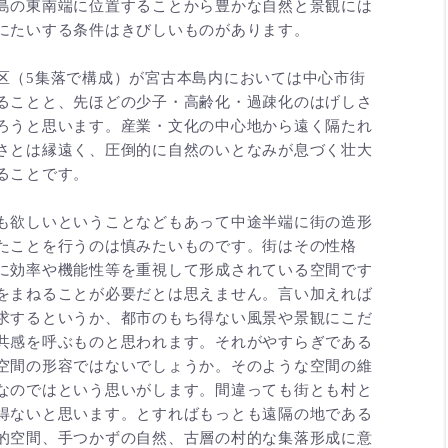
島の東南端に位置することから豊かな自然と景観には
にたいする条件はきびしいものがあります。
（5集落で構成）が宮古本島内においては中心市街
ることと、先ほどの少子・高齢化・過疎化のはげしさ
ろうと思います。産業・文化の中心地から遠く隔たれ
さとは縁遠く、圧倒的に自然のいとなみが息づく壮大
ることです。
も欲しいということなどもあって中途半端に街の造形
たことを行うのは慎みたいものです。街はその性格
に効率や機能性等を重視して形成されている空間です
をまねることが必要だとは思えません。言い加えれば
求するというか、都市のもち得ない風景や景観にこだ
共感を呼ぶものと思われます。それがやすらぎである
空間の形容ではないでしょうか。そのような空間の維
なのではという思いがします。間違っても街とも村と
得ないと思います。とすればもっとも遠隔の地である
的空間、手つかずの自然、古層の村的な集落形成に意