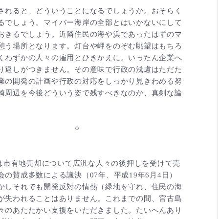
されると、どういうことになるでしょうか。おそらく
るでしょう。マイバー海岸の全部とはいかないにして
おきるでしょう。近隣住民の海や浜であったはずのマ
憩う場所となります。灯台や岬をのぞむ眺望はもちろ
くわずかの人々の雇用とひきかえに。いったん企業へ
り返しがつきません。その意味で行政の浅慮はただた
業の開発の計画や行政の対応をしっかり見きわめる努
崎周辺を今後どういう姿で残すべきなのか、真剣な論
○ ○
ちは市有地売却について広汎な人々の後押しを受けて売
の賛成多数による議決（07年、平成19年6月4日）
かしそれでも開発反対の情熱（緑地を守れ、住民の海
が失われることはありません。これまでの間、宮古島
々のあたたかい支援をいただきました。たいへんあり