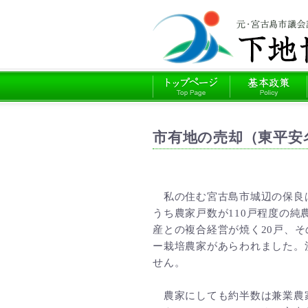
市有地の売却（東平安
私の住む宮古島市城辺の保良は、
うち農家戸数が110戸程度の
産との複合経営が焼く20戸、
ー栽培農家があらわれました。
せん。
農家にしても約半数は兼業農