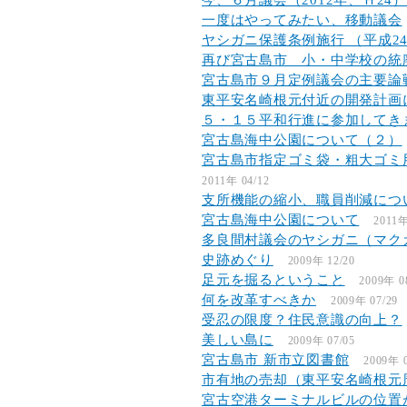
今、６月議会（2012年、Ｈ24
一度はやってみたい、移動議会
ヤシガニ保護条例施行 （平成24
再び宮古島市 小・中学校の統
宮古島市９月定例議会の主要論
東平安名崎根元付近の開発計画
５・１５平和行進に参加してき
宮古島海中公園について（２）
宮古島市指定ゴミ袋・粗大ゴミ
2011年 04/12
支所機能の縮小、職員削減につ
宮古島海中公園について
2011年
多良間村議会のヤシガニ（マク
史跡めぐり
2009年 12/20
足元を掘るということ
2009年 0
何を改革すべきか
2009年 07/29
受忍の限度？住民意識の向上？
美しい島に
2009年 07/05
宮古島市 新市立図書館
2009年 0
市有地の売却（東平安名崎根元
宮古空港ターミナルビルの位置