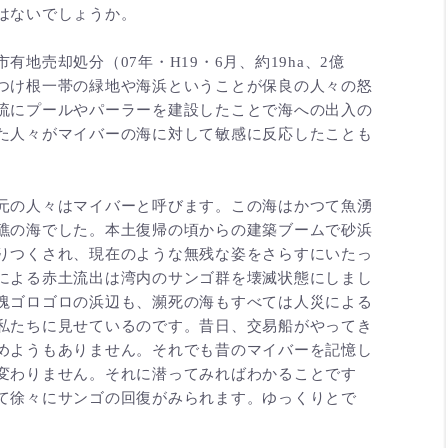
はないでしょうか。
地売却処分（07年・H19・6月、約19ha、2億
つけ根一帯の緑地や海浜ということが保良の人々の怒
流にプールやパーラーを建設したことで海への出入の
た人々がマイバーの海に対して敏感に反応したことも
元の人々はマイバーと呼びます。この海はかつて魚湧
礁の海でした。本土復帰の頃からの建築ブームで砂浜
りつくされ、現在のような無残な姿をさらすにいたっ
による赤土流出は湾内のサンゴ群を壊滅状態にしまし
塊ゴロゴロの浜辺も、瀕死の海もすべては人災による
私たちに見せているのです。昔日、交易船がやってき
めようもありません。それでも昔のマイバーを記憶し
変わりません。それに潜ってみればわかることです
て徐々にサンゴの回復がみられます。ゆっくりとで