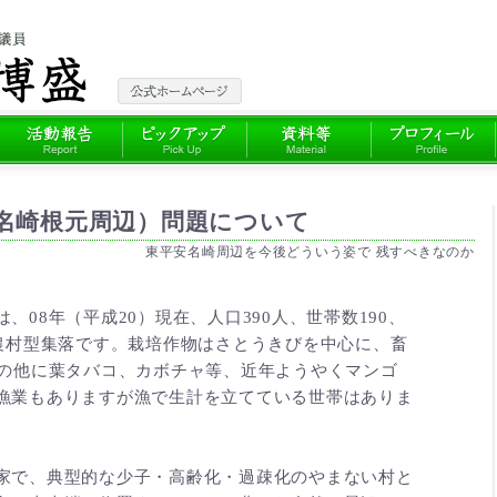
名崎根元周辺）問題について
東平安名崎周辺を今後どういう姿で 残すべきなのか
08年（平成20）現在、人口390人、世帯数190、
純農村型集落です。栽培作物はさとうきびを中心に、畜
その他に葉タバコ、カボチャ等、近年ようやくマンゴ
漁業もありますが漁で生計を立てている世帯はありま
家で、典型的な少子・高齢化・過疎化のやまない村と