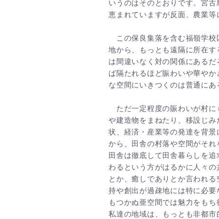
いうのはそのとおりです。宮古
恵まれていますが反面、農業等
この保良集落を含む福嶺学校区
地から、もっとも遠隔に所在す
は間違いなく対の関係にあるだ
ば隔たれるほど賑わいや華やか
な空間にいきつくのは普通にあ
ただ一定程度の賑わいが村に
や建造物をまねたり、移設じみ
状、経済・産業等の発達を背景
から、田舎の村落や空間がそれ
田舎は徹底して田舎暮らしを追
わるという方がはるかに人々の
とか、癒しでありとか言われる
持や創出が過疎地には特に必要
もつかぬ亜空間では魅力をもち
私達の地域は、もっとも非都市