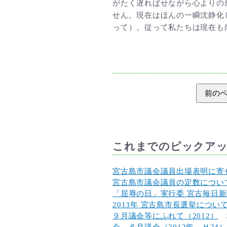
がたく遅ればせながら心よりの
せん。現在はほんの一瞬沈静化
って）。従って私たちは現在も
前の
これまでのピックア
宮古島市議会議員出場表明に寄
宮古島市議会議員の定数につい
「屈辱の日」実行委 宮古毎日
2013年 宮古島市長選挙につい
９月議会等にふれて（2012）