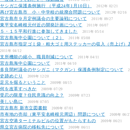
ヤシガニ保護条例施行 （平成24年1月10日）
2012年 02/21
再び宮古島市 小・中学校の統廃合問題について
2012年 02/16
宮古島市９月定例議会の主要論戦について
2011年 09/27
東平安名崎根元付近の開発計画について
2011年 06/07
５・１５平和行進に参加してきました
2011年 05/14
宮古島海中公園について（２）
2011年 05/08
宮古島市指定ゴミ袋・粗大ゴミ用ステッカーの収入（売上げ）
2011年 04/12
支所機能の縮小、職員削減について
2011年 04/11
宮古島海中公園について
2011年 04/10
多良間村議会のヤシガニ（マクガン）保護条例制定について
2
史跡めぐり
2009年 12/20
足元を掘るということ
2009年 08/15
何を改革すべきか
2009年 07/29
受忍の限度？住民意識の向上？
2009年 07/23
美しい島に
2009年 07/05
宮古島市 新市立図書館
2009年 07/01
市有地の売却（東平安名崎根元周辺）問題について
2009年 06/2
宮古空港ターミナルビルの位置がもたらすもの
2009年 06/21
県立宮古病院の移転先について
2009年 06/11